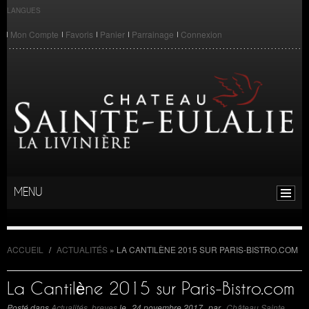
LANGUES
Mon Compte
Favoris
Panier
Parrainage
Connexion
MENU
ACCUEIL
/
ACTUALITÉS
»
LA CANTILÈNE 2015 SUR PARIS-BISTRO.COM
La Cantilène 2015 sur Paris-Bistro.com
Posté dans
Actualités
,
breves
le
24 novembre 2017
par
Château Sainte