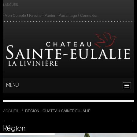
LANGUES
Mon Compte
Favoris
Panier
Parrainage
Connexion
MENU
ACCUEIL
/
RÉGION - CHÂTEAU SAINTE EULALIE
Région