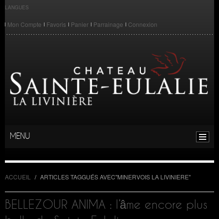
LANGUES
Mon Compte
Favoris
Panier
Parrainage
Connexion
MENU
ACCUEIL
/
ARTICLES TAGGUÉS AVEC
"
MINERVOIS LA LIVINIERE"
BELLEZOUR ANIMA : l’âme encore plus