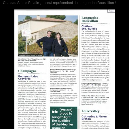
Chateau Sainte Eulalie , le seul représentant du Languedoc Roussillon !