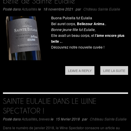
belle de Sainte Eulalie
Posté dans
Actualités
le
18 novembre 2021
par
Château Sainte Eulalie
Buona Pulcella fut Eulalia
Bel auret corps,
Bellezour Anima
..
Bonne jeune fille fut Eulalie,
Elle avait un beau corps, et
l’âme encore plus
belle .
..
Découvrez notre nouvelle cuvée !
LEAVE A REPLY
LIRE LA SUITE
SAINTE EULALIE DANS LE WINE
SPECTATOR !
Posté dans
Actualités
,
breves
le
15 février 2018
par
Château Sainte Eulalie
Dans le numéro de janvier 2018, le Wine Spectator consacre un article au