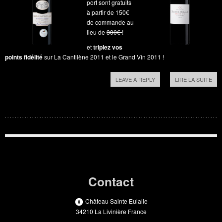
port sont gratuits
à partir de 150€
de commande au
lieu de
300€
!
et
triplez vos
points fidélité
sur La Cantilène 2011 et le Grand Vin 2011 !
LEAVE A REPLY
LIRE LA SUITE
Contact
Château Sainte Eulalie
34210 La Livinière France