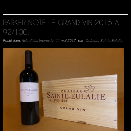
PARKER NOTE LE GRAND VIN 2015 A
92/100!
Posté dans
Actualités
,
breves
le
11 mai 2017
par
Château Sainte Eulalie