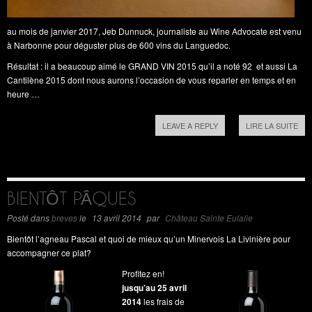
au mois de janvier 2017, Jeb Dunnuck, journaliste au Wine Advocate est venu
à Narbonne pour déguster plus de 600 vins du Languedoc.
Résultat : il a beaucoup aimé le GRAND VIN 2015 qu’il a noté 92 et aussi La
Cantilène 2015 dont nous aurons l’occasion de vous reparler en temps et en
heure …
LEAVE A REPLY
LIRE LA SUITE
BIENTÔT PÂQUES
Posté dans
breves
le
13 avril 2014
par
Château Sainte Eulalie
Bientôt l’agneau Pascal et quoi de mieux qu’un Minervois La Livinière pour
accompagner ce plat?
Profitez en!
jusqu’au 25 avril
2014
les frais de