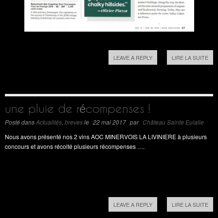
LEAVE A REPLY
LIRE LA SUITE
une pluie de récompenses !
Posté dans
Actualités
,
breves
le
22 mai 2017
par
Château Sainte Eulalie
Nous avons présenté nos 2 vins AOC MINERVOIS LA LIVINIERE à plusieurs
concours et avons récolté plusieurs récompenses ….
LEAVE A REPLY
LIRE LA SUITE