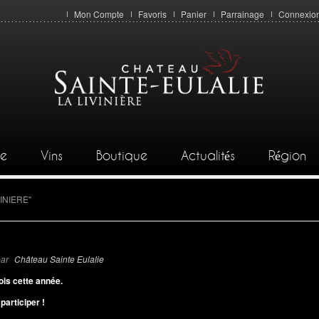
Mon Compte
Favoris
Panier
Parrainage
Connexio
ie
Vins
Boutique
Actualités
Région
VINIERE"
ar
Château Sainte Eulalie
ois cette année.
articiper !