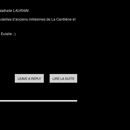
athalie LAURAIN
.
outeilles d’anciens millésimes de La Cantilène et
ulalie ; )
LEAVE A REPLY
LIRE LA SUITE