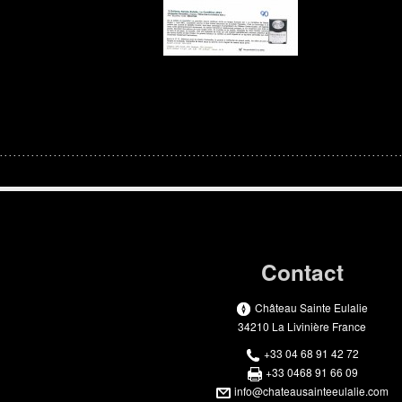
Contact
Château Sainte Eulalie
34210 La Livinière France
+33 04 68 91 42 72
+33 0468 91 66 09
info@chateausainteeulalie.com