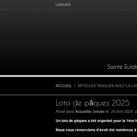
LANGUES
Sainte Eulal
ACCUEIL
/
ARTICLES TAGGUÉS AVEC
"
LA LI
Loto de pâques 2025
Posté dans
Actualités
,
breves
le
24 avril 2025
p
Un loto de pâques a été organisé pour la 1ère f
Nous vous remercions d’avoir été nombreux à p