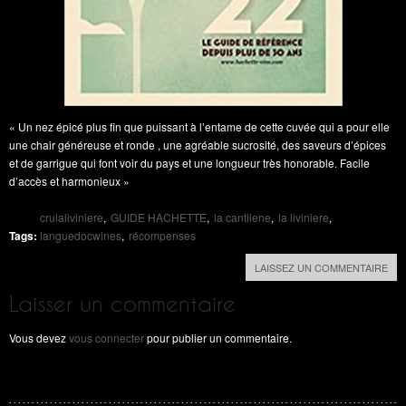
« Un nez épicé plus fin que puissant à l’entame de cette cuvée qui a pour elle
une chair généreuse et ronde , une agréable sucrosité, des saveurs d’épices
et de garrigue qui font voir du pays et une longueur très honorable. Facile
d’accès et harmonieux »
crulaliviniere
GUIDE HACHETTE
la cantilene
la liviniere
Tags:
languedocwines
récompenses
LAISSEZ UN COMMENTAIRE
Laisser un commentaire
Vous devez
vous connecter
pour publier un commentaire.