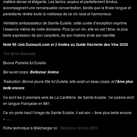
matière dense et élégante. Les tanins, soyeux et parfaitement fondus,
accompagnent une remarquable concentration, tandis que la finale longue et
persistante révèle toute la noblesse de ce vin racé et harmonieux.
Véritable ambassadeur de Sainte-Eulalie, cette cuvée d’exception exprime
l’essence même de notre domaine. Plus qu’un vin, elle en est l’âme, la plus
belle expression de son caractère, de son histoire et de son identité.
Noté 96 /Jeb Dunnuck.com et 2 étoiles au Guide Hachette des Vins 2026
The Wine Advocate
Buona Pulcella fut Eulalia
Bel auret corps,
Bellezour Anima
Traduction: Bonne jeune fille fut Eulalie, elle avait un beau corps, et
l’âme plus
belle encore
Ce sont les 2 premiers vers de La Cantilène de Sainte Eulalie, 1er poème écrit
en langue Française en 881.
Ce vin porte haut l’image de Sainte Eulalie, il est son « âme plus belle encore
« ….
Fiche technique à télécharger ici :
Bellezour Anima 2023