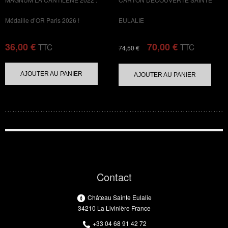
Médaille d’OR Paris 2026 !
EULALIE
36,00
€
70,00
€
TTC
TTC
74,50
€
AJOUTER AU PANIER
AJOUTER AU PANIER
Contact
Château Sainte Eulalie
34210 La Livinière France
+33 04 68 91 42 72