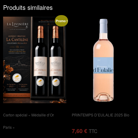
Produits similaires
Promo !
Carton spécial « Médaille d’Or
PRINTEMPS D’EULALIE 2025 Bio
Paris »
7,60
€
TTC