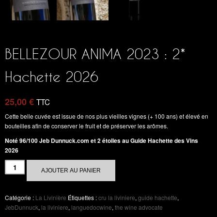
BELLEZOUR ANIMA 2023 : 2*
Hachette 2026
25,00
€
TTC
Cette belle cuvée est issue de nos plus vieilles vignes (+ 100 ans) et élevé en
bouteilles afin de conserver le fruit et de préserver les arômes.
Noté 96/100 Jeb Dunnuck.com et 2 étoiles au Guide Hachette des Vins
2026
AJOUTER AU PANIER
Catégorie :
La Livinière
Étiquettes :
cru la liviniere
,
guide hachette
,
JebDunnuck
,
la liviniere
,
languedocwine
,
the wine advocate