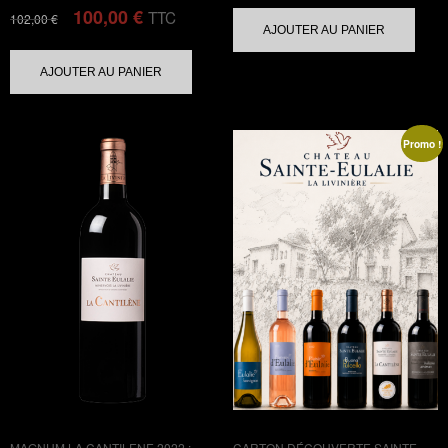
100,00
€
TTC
102,00
€
AJOUTER AU PANIER
AJOUTER AU PANIER
Promo !
MAGNUM LA CANTILENE 2022 :
CARTON DÉCOUVERTE SAINTE