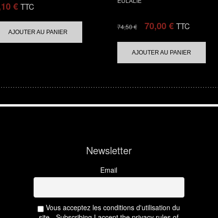
EULALIE
,10
€
TTC
70,00
€
TTC
74,50
€
AJOUTER AU PANIER
AJOUTER AU PANIER
Newsletter
Email
Vous acceptez les conditions d'utilisation du
site - Subscribing I accept the privacy rules of