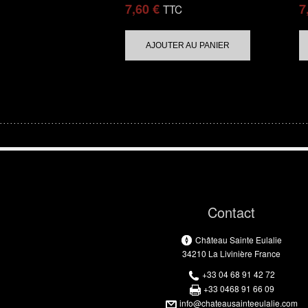
7,60
€
7
TTC
AJOUTER AU PANIER
Contact
Château Sainte Eulalie
34210 La Livinière France
+33 04 68 91 42 72
+33 0468 91 66 09
info@chateausainteeulalie.com