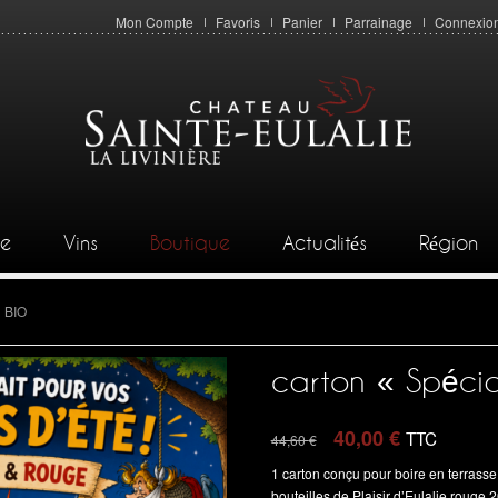
Mon Compte
Favoris
Panier
Parrainage
Connexio
ie
Vins
Boutique
Actualités
Région
 BIO
carton « Spéci
40,00
€
TTC
44,60
€
1 carton conçu pour boire en terrass
bouteilles de Plaisir d’Eulalie rouge 