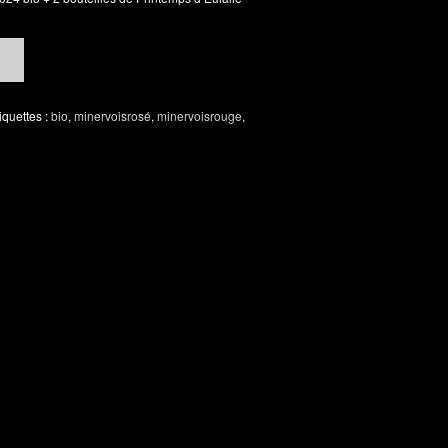
iquettes :
bio
,
minervoisrosé
,
minervoisrouge
,